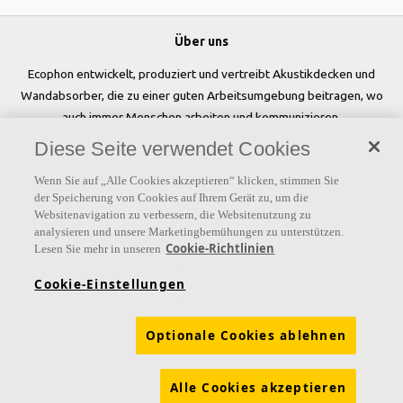
Über uns
Ecophon entwickelt, produziert und vertreibt Akustikdecken und
Wandabsorber, die zu einer guten Arbeitsumgebung beitragen, wo
auch immer Menschen arbeiten und kommunizieren.
Diese Seite verwendet Cookies
Folgen Sie uns
Wenn Sie auf „Alle Cookies akzeptieren“ klicken, stimmen Sie
der Speicherung von Cookies auf Ihrem Gerät zu, um die
Websitenavigation zu verbessern, die Websitenutzung zu
analysieren und unsere Marketingbemühungen zu unterstützen.
Links
Cookie-Richtlinien
Lesen Sie mehr in unseren
Referenzen
Akustiklösungen
Akustikwissen
Cookie-Einstellungen
Nachhaltigkeit
Über Ecophon
Karriere
Optionale Cookies ablehnen
Ecophon Preisliste
Download Broschüren
Ausschreibungstexte
Tools & Services
Alle Cookies akzeptieren