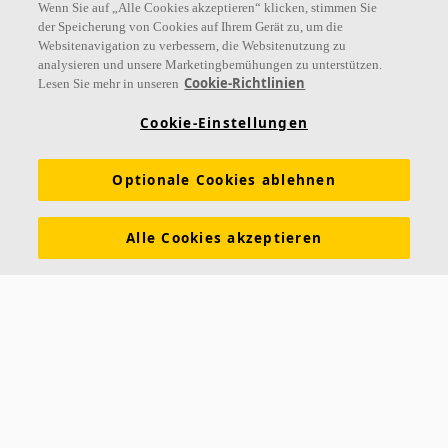
Wenn Sie auf „Alle Cookies akzeptieren“ klicken, stimmen Sie
der Speicherung von Cookies auf Ihrem Gerät zu, um die
Websitenavigation zu verbessern, die Websitenutzung zu
analysieren und unsere Marketingbemühungen zu unterstützen.
Links
Cookie-Richtlinien
Lesen Sie mehr in unseren
Referenzen
Akustiklösungen
Akustikwissen
Cookie-Einstellungen
Nachhaltigkeit
Über Ecophon
Karriere
Optionale Cookies ablehnen
Ecophon Preisliste
Download Broschüren
Ausschreibungstexte
Tools & Services
Alle Cookies akzeptieren
Newsletter abonnieren
Leistungserklärungen
Farben & Oberflächen
Funktionale Anforderungen
Allgemeine Geschäftsbedingungen
Datenschutzerklärung
Impressum
Kontakt
Kontakt
Ecophon Deutschland