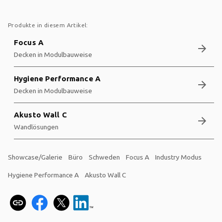
Produkte in diesem Artikel:
Focus A
arrow_forward
Decken in Modulbauweise
Hygiene Performance A
arrow_forward
Decken in Modulbauweise
Akusto Wall C
arrow_forward
Wandlösungen
Showcase/Galerie
Büro
Schweden
Focus A
Industry Modus
Hygiene Performance A
Akusto Wall C