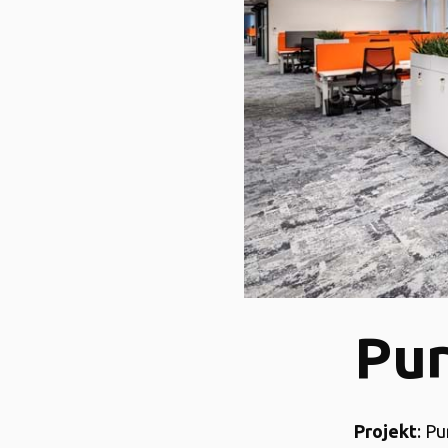
Pur
Projekt
: P