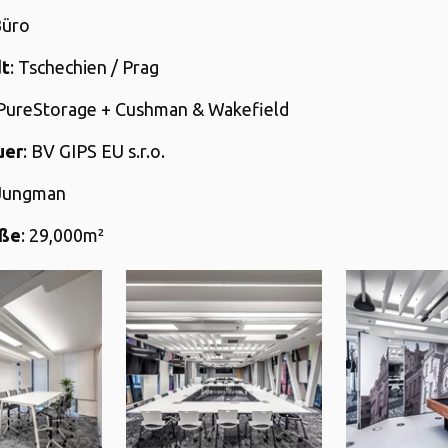
Büro
dt
: Tschechien / Prag
 PureStorage + Cushman & Wakefield
uer
: BV GIPS EU s.r.o.
 Jungman
öße
: 29,000m²