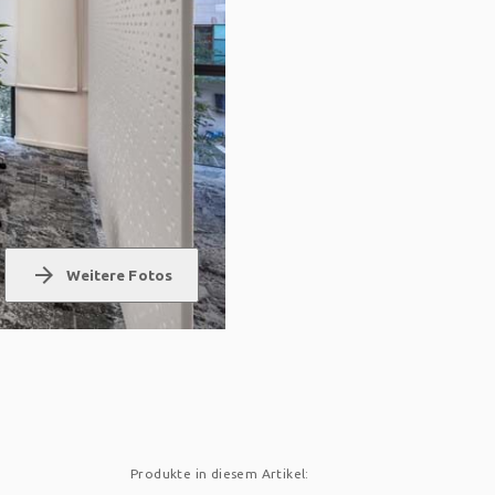
arrow_forward
Weitere Fotos
Produkte in diesem Artikel: