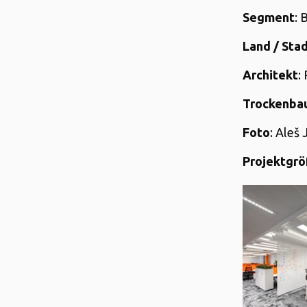
Segment
: 
Land / Sta
Architekt
:
Trockenba
Foto
: Aleš
Projektgr