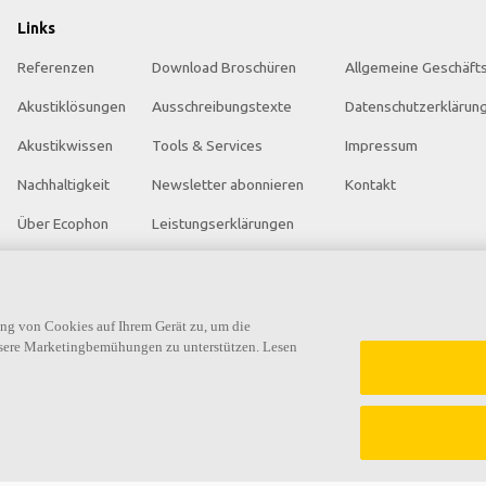
Links
Referenzen
Download Broschüren
Allgemeine Geschäft
Akustiklösungen
Ausschreibungstexte
Datenschutzerklärun
Akustikwissen
Tools & Services
Impressum
Nachhaltigkeit
Newsletter abonnieren
Kontakt
Über Ecophon
Leistungserklärungen
Karriere
Farben & Oberflächen
Ecophon Preisliste
Funktionale Anforderungen
ung von Cookies auf Ihrem Gerät zu, um die
nsere Marketingbemühungen zu unterstützen. Lesen
 Dokumentation