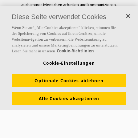
auch immer Menschen arbeiten und kommunizieren.
Diese Seite verwendet Cookies
Folgen Sie uns
Wenn Sie auf „Alle Cookies akzeptieren“ klicken, stimmen Sie
der Speicherung von Cookies auf Ihrem Gerät zu, um die
Websitenavigation zu verbessern, die Websitenutzung zu
analysieren und unsere Marketingbemühungen zu unterstützen.
Links
Cookie-Richtlinien
Lesen Sie mehr in unseren
Referenzen
Akustiklösungen
Akustikwissen
Cookie-Einstellungen
Nachhaltigkeit
Über Ecophon
Karriere
Optionale Cookies ablehnen
Ecophon Preisliste
Download Broschüren
Ausschreibungstexte
Tools & Services
Alle Cookies akzeptieren
Newsletter abonnieren
Leistungserklärungen
Farben & Oberflächen
Funktionale Anforderungen
Allgemeine Geschäftsbedingungen
Datenschutzerklärung
Impressum
Kontakt