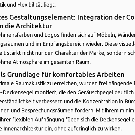
ik und Flexibilität liegt.
tes Gestaltungselement: Integration der C
in die Architektur
hmensfarben und Logos finden sich auf Möbeln, Wänden
gsräumen und im Empfangsbereich wieder. Diese visuell
keit stärkt nicht nur den Charakter der Marke, sondern sc
ehme Atmosphäre im gesamten Raum.
als Grundlage für komfortables Arbeiten
timale Raumakustik zu erreichen, wurden frei hängende
-Deckensegel montiert, die den Geräuschpegel deutlich 
erständlichkeit verbessern und die Konzentration in Bür
nen und Besprechungsräumen fördern. Mit ihrem minima
ihrer flexiblen Aufhängung fügen sich die Deckensegel e
 Innenarchitektur ein, ohne aufdringlich zu wirken.