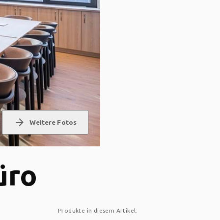
arrow_forward
Weitere Fotos
üro
Produkte in diesem Artikel: