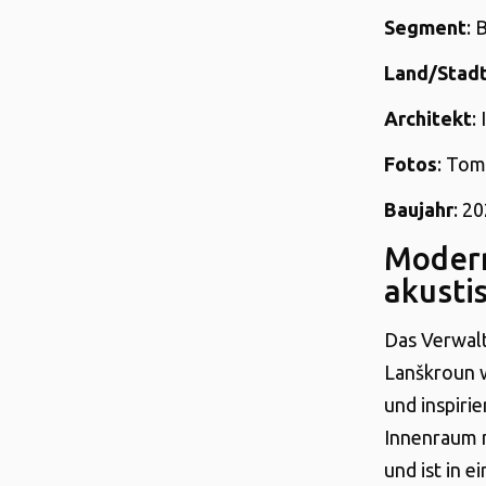
Segment
: 
Land/Stad
Architekt
:
Fotos
: Tom
Baujahr
: 2
Modern
akusti
Das Verwal
Lanškroun w
und inspiri
Innenraum m
und ist in 