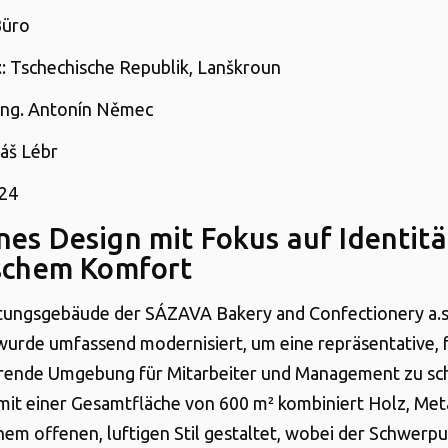
Büro
t
: Tschechische Republik, Lanškroun
 Ing. Antonín Němec
áš Lébr
024
es Design mit Fokus auf Identitä
schem Komfort
tungsgebäude der SÁZAVA Bakery and Confectionery a.s.
urde umfassend modernisiert, um eine repräsentative, 
erende Umgebung für Mitarbeiter und Management zu sc
it einer Gesamtfläche von 600 m² kombiniert Holz, Meta
einem offenen, luftigen Stil gestaltet, wobei der Schwerp