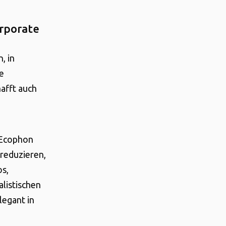
orporate
, in
e
hafft auch
 Ecophon
reduzieren,
os,
listischen
legant in