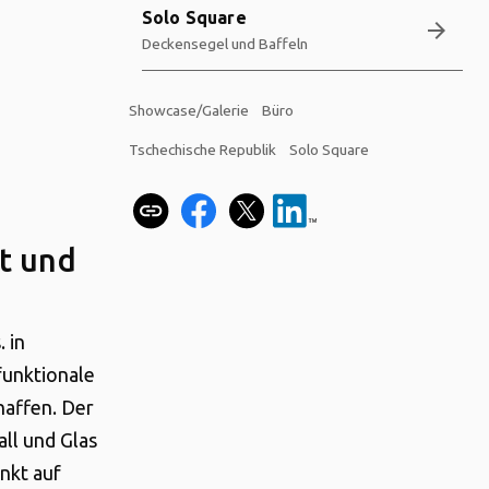
Solo Square
arrow_forward
Deckensegel und Baffeln
Showcase/Galerie
Büro
Tschechische Republik
Solo Square
t und
 in
funktionale
haffen. Der
ll und Glas
unkt auf