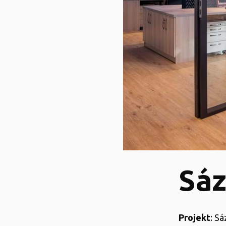
Sáz
Projekt
: S