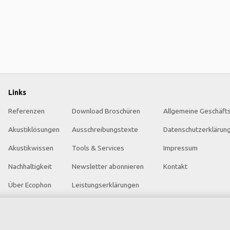
Links
Referenzen
Download Broschüren
Allgemeine Geschäft
Akustiklösungen
Ausschreibungstexte
Datenschutzerklärun
Akustikwissen
Tools & Services
Impressum
Nachhaltigkeit
Newsletter abonnieren
Kontakt
Über Ecophon
Leistungserklärungen
Karriere
Farben & Oberflächen
Ecophon Preisliste
Funktionale Anforderungen