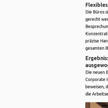
Flexibles
Die Büros s
gerecht wer
Besprechung
Konzentrati
präzise Han
gesamten B
Ergebnis:
ausgewo
Die neuen B
Corporate I
beweisen, d
die Arbeits