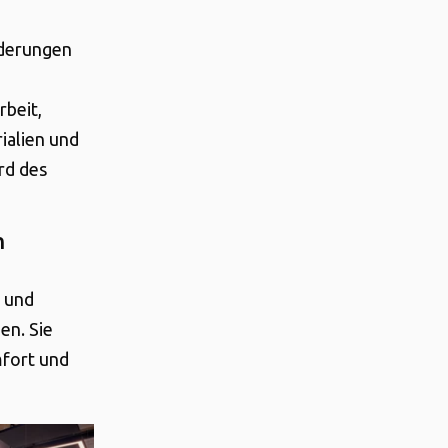
orderungen
rbeit,
ialien und
rd des
h
k und
en. Sie
mfort und