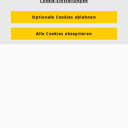
Cookie-Einstellungen
Nachhaltigkeit
Über Ecophon
Karriere
Optionale Cookies ablehnen
Ecophon Preisliste
Download Broschüren
Ausschreibungstexte
Tools & Services
Alle Cookies akzeptieren
Newsletter abonnieren
Leistungserklärungen
Farben & Oberflächen
Funktionale Anforderungen
Allgemeine Geschäftsbedingungen
Datenschutzerklärung
Impressum
Kontakt
Kontakt
Ecophon Deutschland
Taschenmacherstraße 8
23556 Lübeck
Deutschland
Telefon: +49 451 89952-01