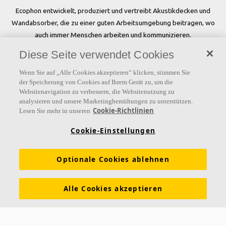
Ecophon entwickelt, produziert und vertreibt Akustikdecken und
Wandabsorber, die zu einer guten Arbeitsumgebung beitragen, wo
auch immer Menschen arbeiten und kommunizieren.
Diese Seite verwendet Cookies
Folgen Sie uns
Wenn Sie auf „Alle Cookies akzeptieren“ klicken, stimmen Sie
der Speicherung von Cookies auf Ihrem Gerät zu, um die
Websitenavigation zu verbessern, die Websitenutzung zu
analysieren und unsere Marketingbemühungen zu unterstützen.
Links
Cookie-Richtlinien
Lesen Sie mehr in unseren
Referenzen
Akustiklösungen
Akustikwissen
Cookie-Einstellungen
Nachhaltigkeit
Über Ecophon
Karriere
Optionale Cookies ablehnen
Ecophon Preisliste
Download Broschüren
Ausschreibungstexte
Tools & Services
Alle Cookies akzeptieren
Newsletter abonnieren
Leistungserklärungen
Farben & Oberflächen
Funktionale Anforderungen