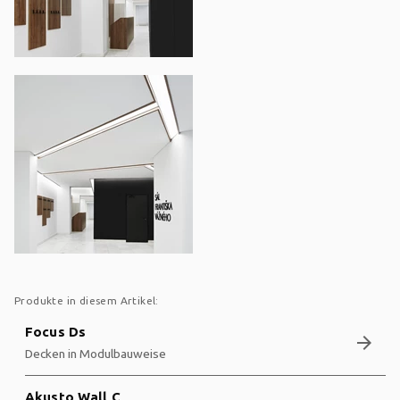
Produkte in diesem Artikel:
Focus Ds
arrow_forward
Decken in Modulbauweise
Akusto Wall C