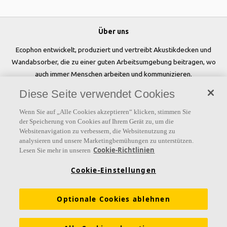
Über uns
Ecophon entwickelt, produziert und vertreibt Akustikdecken und
Wandabsorber, die zu einer guten Arbeitsumgebung beitragen, wo
auch immer Menschen arbeiten und kommunizieren.
Diese Seite verwendet Cookies
Folgen Sie uns
Wenn Sie auf „Alle Cookies akzeptieren“ klicken, stimmen Sie
der Speicherung von Cookies auf Ihrem Gerät zu, um die
Websitenavigation zu verbessern, die Websitenutzung zu
analysieren und unsere Marketingbemühungen zu unterstützen.
Links
Cookie-Richtlinien
Lesen Sie mehr in unseren
Referenzen
Akustiklösungen
Akustikwissen
Cookie-Einstellungen
Nachhaltigkeit
Über Ecophon
Karriere
Optionale Cookies ablehnen
Ecophon Preisliste
Download Broschüren
Ausschreibungstexte
Tools & Services