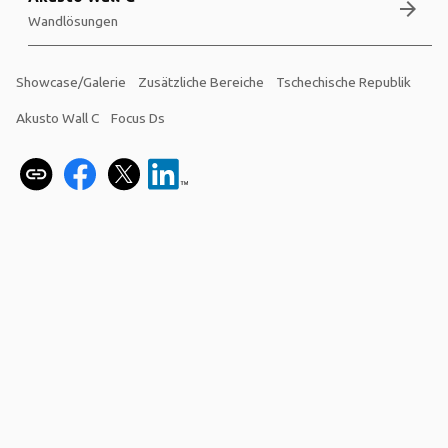
arrow_forward
Wandlösungen
Showcase/Galerie
Zusätzliche Bereiche
Tschechische Republik
Akusto Wall C
Focus Ds