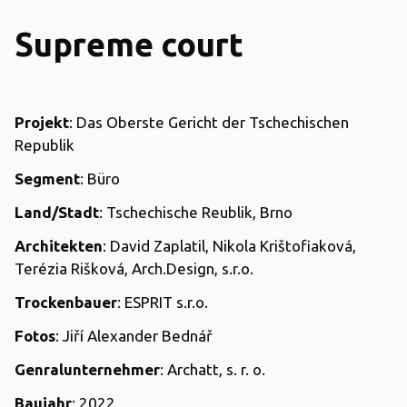
Supreme court
Projekt
: Das Oberste Gericht der Tschechischen
Republik
Segment
: Büro
Land/Stadt
: Tschechische Reublik, Brno
Architekten
: David Zaplatil, Nikola Krištofiaková,
Terézia Rišková, Arch.Design, s.r.o.
Trockenbauer
: ESPRIT s.r.o.
Fotos
: Jiří Alexander Bednář
Genralunternehmer
: Archatt, s. r. o.
Baujahr
: 2022