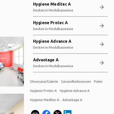
Hygiene Meditec A
arrow_forward
Decken in Modulbauweise
Hygiene Protec A
arrow_forward
Decken in Modulbauweise
Hygiene Advance A
arrow_forward
Decken in Modulbauweise
Advantage A
arrow_forward
Decken in Modulbauweise
Showcase/Galerie
Gesundheitswesen
Polen
Hygiene Protec A
Hygiene Advance A
Hygiene Meditec A
Advantage A