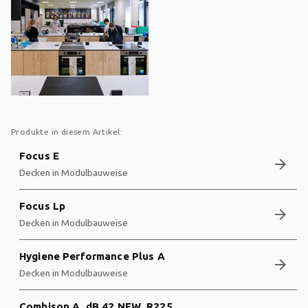
Produkte in diesem Artikel:
Focus E
arrow_forward
Decken in Modulbauweise
Focus Lp
arrow_forward
Decken in Modulbauweise
Hygiene Performance Plus A
arrow_forward
Decken in Modulbauweise
Combison A, dB 42 NEW_R225