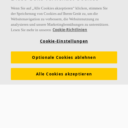
Wenn Sie auf „Alle Cookies akzeptieren“ klicken, stimmen Sie
der Speicherung von Cookies auf Ihrem Gerät zu, um die
Websitenavigation zu verbessern, die Websitenutzung zu
analysieren und unsere Marketingbemühungen zu unterstützen.
Links
Cookie-Richtlinien
Lesen Sie mehr in unseren
Referenzen
Akustiklösungen
Akustikwissen
Cookie-Einstellungen
Nachhaltigkeit
Über Ecophon
Karriere
Optionale Cookies ablehnen
Ecophon Preisliste
Download Broschüren
Ausschreibungstexte
Tools & Services
Alle Cookies akzeptieren
Newsletter abonnieren
Leistungserklärungen
Farben & Oberflächen
Funktionale Anforderungen
Allgemeine Geschäftsbedingungen
Datenschutzerklärung
Impressum
Kontakt
Kontakt