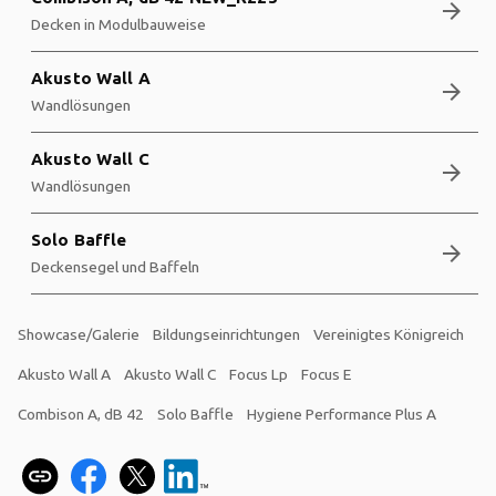
arrow_forward
Decken in Modulbauweise
Akusto Wall A
arrow_forward
Wandlösungen
Akusto Wall C
arrow_forward
Wandlösungen
Solo Baffle
arrow_forward
Deckensegel und Baffeln
Showcase/Galerie
Bildungseinrichtungen
Vereinigtes Königreich
Akusto Wall A
Akusto Wall C
Focus Lp
Focus E
Combison A, dB 42
Solo Baffle
Hygiene Performance Plus A