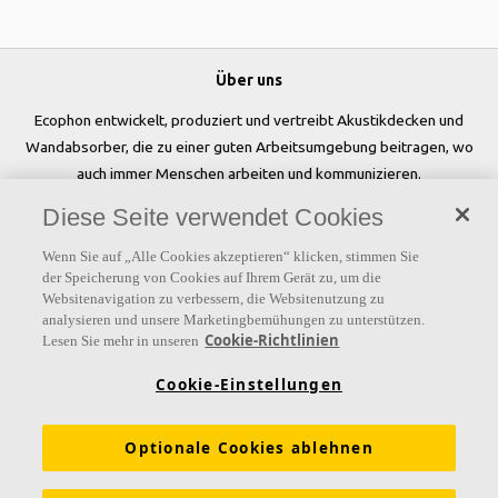
Über uns
Ecophon entwickelt, produziert und vertreibt Akustikdecken und
Wandabsorber, die zu einer guten Arbeitsumgebung beitragen, wo
auch immer Menschen arbeiten und kommunizieren.
Diese Seite verwendet Cookies
Folgen Sie uns
Wenn Sie auf „Alle Cookies akzeptieren“ klicken, stimmen Sie
der Speicherung von Cookies auf Ihrem Gerät zu, um die
Websitenavigation zu verbessern, die Websitenutzung zu
analysieren und unsere Marketingbemühungen zu unterstützen.
Links
Cookie-Richtlinien
Lesen Sie mehr in unseren
Referenzen
Akustiklösungen
Akustikwissen
Cookie-Einstellungen
Nachhaltigkeit
Über Ecophon
Karriere
Optionale Cookies ablehnen
Ecophon Preisliste
Download Broschüren
Ausschreibungstexte
Tools & Services