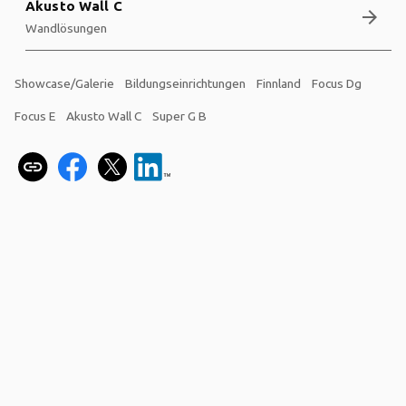
Akusto Wall C
arrow_forward
Wandlösungen
Showcase/Galerie
Bildungseinrichtungen
Finnland
Focus Dg
Focus E
Akusto Wall C
Super G B