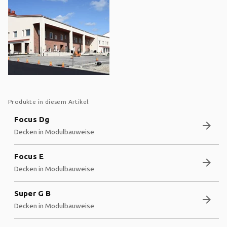
Produkte in diesem Artikel:
Focus Dg
arrow_forward
Decken in Modulbauweise
Focus E
arrow_forward
Decken in Modulbauweise
Super G B
arrow_forward
Decken in Modulbauweise