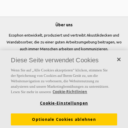
Über uns
Ecophon entwickelt, produziert und vertreibt Akustikdecken und
Wandabsorber, die zu einer guten Arbeitsumgebung beitragen, wo
auch immer Menschen arbeiten und kommunizieren.
Diese Seite verwendet Cookies
Folgen Sie uns
Wenn Sie auf „Alle Cookies akzeptieren“ klicken, stimmen Sie
der Speicherung von Cookies auf Ihrem Gerät zu, um die
Websitenavigation zu verbessern, die Websitenutzung zu
analysieren und unsere Marketingbemühungen zu unterstützen.
Links
Cookie-Richtlinien
Lesen Sie mehr in unseren
Referenzen
Akustiklösungen
Akustikwissen
Cookie-Einstellungen
Nachhaltigkeit
Über Ecophon
Karriere
Optionale Cookies ablehnen
Ecophon Preisliste
Download Broschüren