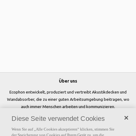
Über uns
Ecophon entwickelt, produziert und vertreibt Akustikdecken und
Wandabsorber, die zu einer guten Arbeitsumgebung beitragen, wo
auch immer Menschen arbeiten und kommunizieren.
Diese Seite verwendet Cookies
Folgen Sie uns
Wenn Sie auf „Alle Cookies akzeptieren“ klicken, stimmen Sie
der Speicherung von Cookies auf Ihrem Gerät zu, um die