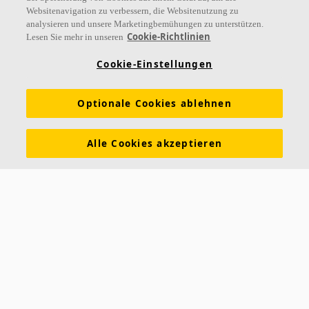
Websitenavigation zu verbessern, die Websitenutzung zu
analysieren und unsere Marketingbemühungen zu unterstützen.
Links
Cookie-Richtlinien
Lesen Sie mehr in unseren
Referenzen
Akustiklösungen
Akustikwissen
Cookie-Einstellungen
Nachhaltigkeit
Über Ecophon
Karriere
Optionale Cookies ablehnen
Ecophon Preisliste
Download Broschüren
Ausschreibungstexte
Tools & Services
Alle Cookies akzeptieren
Newsletter abonnieren
Leistungserklärungen
Farben & Oberflächen
Funktionale Anforderungen
Allgemeine Geschäftsbedingungen
Datenschutzerklärung
Impressum
Kontakt
Kontakt
Ecophon Deutschland
Taschenmacherstraße 8