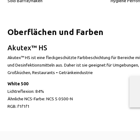
Solo Baffle/Haken
Hygiene Perfor
Oberflächen und Farben
Akutex™ HS
Akutex™ HS ist eine fleckgeschützte Farbbeschichtung für Bereiche m
und Desinfektionsmitteln aus. Daher ist sie geeignet für Umgebungen, 
Großküchen, Restaurants • Getränkeindustrie
White 500
Lichtreflexion:
84%
Ähnliche NCS-Farbe:
NCS S 0500-N
RGB:
f1f1f1