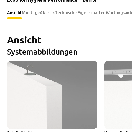
Ecophon Hygiene Performance™ Baffle
Ansicht
Montage
Akustik
Technische Eigenschaften
Wartungsanl
Ansicht
Systemabbildungen