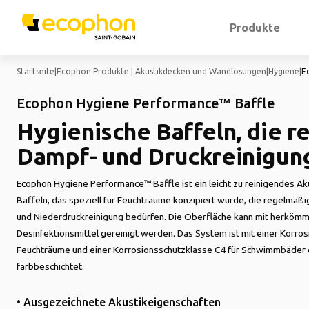
Produkte
Startseite
|
Ecophon Produkte | Akustikdecken und Wandlösungen
|
Hygiene
|
E
Ecophon Hygiene Performance™ Baffle
Hygienische Baffeln, die 
Dampf- und Druckreinigun
Ecophon Hygiene Performance™ Baffle ist ein leicht zu reinigendes A
Baffeln, das speziell für Feuchträume konzipiert wurde, die regelmäßi
und Niederdruckreinigung bedürfen. Die Oberfläche kann mit herkömm
Desinfektionsmittel gereinigt werden. Das System ist mit einer Korros
Feuchträume und einer Korrosionsschutzklasse C4 für Schwimmbäder er
farbbeschichtet.
• Ausgezeichnete Akustikeigenschaften