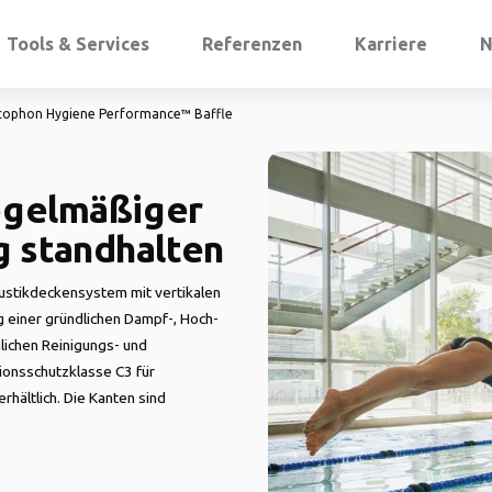
Tools & Services
Referenzen
Karriere
N
cophon Hygiene Performance™ Baffle
regelmäßiger
g standhalten
kustikdeckensystem mit vertikalen
g einer gründlichen Dampf-, Hoch-
lichen Reinigungs- und
ionsschutzklasse C3 für
hältlich. Die Kanten sind