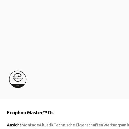
Ecophon Master™ Ds
Ansicht
Montage
Akustik
Technische Eigenschaften
Wartungsanl