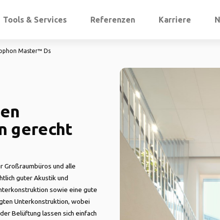
Tools & Services
Referenzen
Karriere
N
ophon Master™ Ds
hen
n gerecht
ür Großraumbüros und alle
tlich guter Akustik und
nterkonstruktion sowie eine gute
ngten Unterkonstruktion, wobei
der Belüftung lassen sich einfach