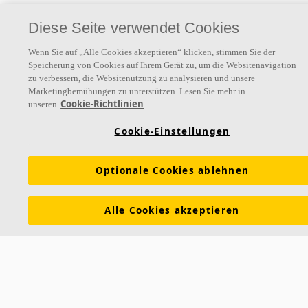
Diese Seite verwendet Cookies
Wenn Sie auf „Alle Cookies akzeptieren“ klicken, stimmen Sie der
Speicherung von Cookies auf Ihrem Gerät zu, um die Websitenavigation
zu verbessern, die Websitenutzung zu analysieren und unsere
Über uns
Marketingbemühungen zu unterstützen. Lesen Sie mehr in
Cookie-Richtlinien
unseren
Ecophon entwickelt, produziert und vertreibt Akustikdecken und
Cookie-Einstellungen
Wandabsorber, die zu einer guten Arbeitsumgebung beitragen, wo
auch immer Menschen arbeiten und kommunizieren.
Optionale Cookies ablehnen
Folgen Sie uns
Alle Cookies akzeptieren
Links
Referenzen
Akustiklösungen
Akustikwissen
Nachhaltigkeit
Über Ecophon
Karriere