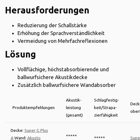
Herausforderungen
Reduzierung der Schallstärke
Erhöhung der Sprachverständlichkeit
Vermeidung von Mehrfachreflexionen
Lösung
Vollflächige, höchstabsorbierende und
ballwurfsichere Akustikdecke
Zusätzlich ballwurfsichere Wandabsorber
Akustik-
Schlagfestig-
Deck
Produktempfehlungen
leistung
keit/Strapa-
ober
(gesamt)
zierfähigkeit
Decke:
Super G Plus
*****
A
Wand:
Akusto
*****
Supe