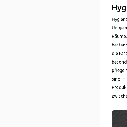
Hyg
Hygiene
Umgebun
Räume, 
beständ
die Far
besond
pflegei
sind. H
Produkt
zwisch