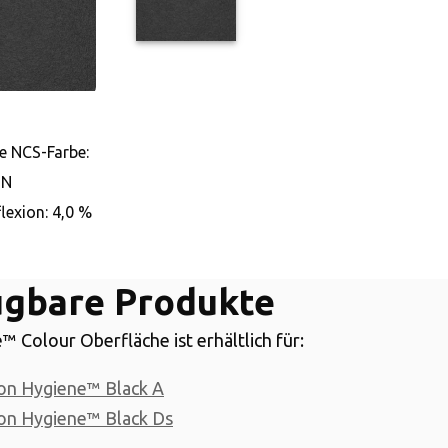
e NCS-Farbe:
-N
flexion: 4,0 %
ügbare Produkte
™ Colour Oberfläche ist erhältlich für:
on Hygiene™ Black A
on Hygiene™ Black Ds