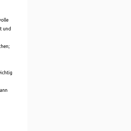
volle
it und
chen;
ichtig
kann