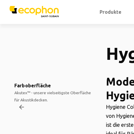
Produkte
Hyg
Moder
Farboberfläche
Hygi
Akutex™ - unsere vielseitigste Oberfläche
für Akustikdecken.
arrow_backward
Hygiene Col
von Hygien
ist die ers
ideal für R