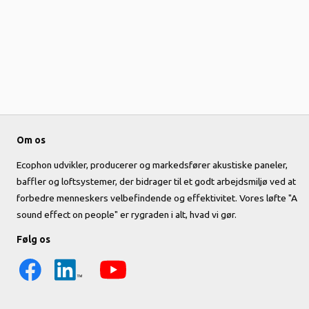
Om os
Ecophon udvikler, producerer og markedsfører akustiske paneler,
baffler og loftsystemer, der bidrager til et godt arbejdsmiljø ved at
forbedre menneskers velbefindende og effektivitet. Vores løfte "A
sound effect on people" er rygraden i alt, hvad vi gør.
Følg os