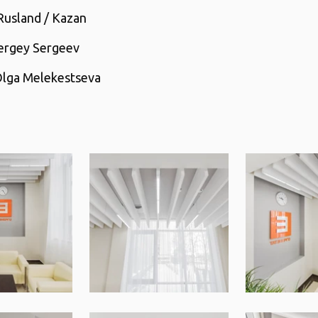
usland / Kazan
ergey Sergeev
lga Melekestseva