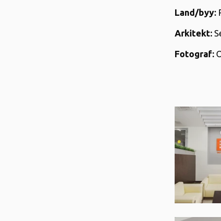
Land/byy:
R
Arkitekt:
S
Fotograf:
O