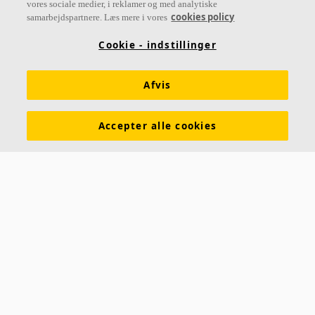
vores sociale medier, i reklamer og med analytiske
cookies policy
samarbejdspartnere. Læs mere i vores
Links
Cookie - indstillinger
Diffus ventilation
Akustisk viden
Akustikløsninger
Funktionskrav
Farver og overflader
Afvis
Digitale værktøjer & services
Brochurer
Ecophon prisliste
Accepter alle cookies
Molio bygningsdelbeskrivelser
LCAbyg filer
Ydeevnedeklaration (DOP)
Acoustic Bulletin™
Juridisk information
Presse & Nyheder
Kontakt
Saint-Gobain Ecophon A/S
Hammerholmen 18E
2650 Hvidovre
Danmark