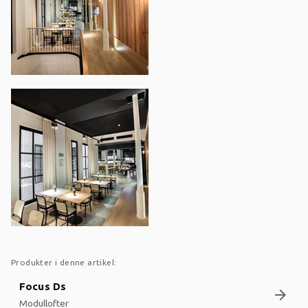
Produkter i denne artikel:
Focus Ds
arrow_forward
Modullofter