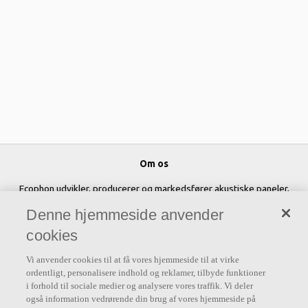
Om os
Ecophon udvikler, producerer og markedsfører akustiske paneler,
baffler og loftsystemer, der bidrager til et godt arbejdsmiljø ved at
Denne hjemmeside anvender
forbedre menneskers velbefindende og effektivitet. Vores løfte "A
cookies
sound effect on people" er rygraden i alt, hvad vi gør.
Vi anvender cookies til at få vores hjemmeside til at virke
Følg os
ordentligt, personalisere indhold og reklamer, tilbyde funktioner
i forhold til sociale medier og analysere vores traffik. Vi deler
også information vedrørende din brug af vores hjemmeside på