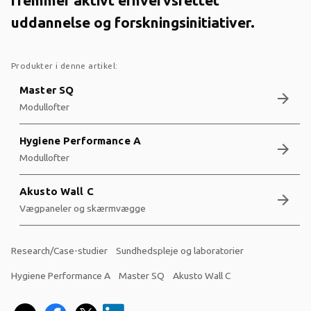
uddannelse og forskningsinitiativer.
Produkter i denne artikel:
Master SQ
arrow_forward
Modullofter
Hygiene Performance A
arrow_forward
Modullofter
Akusto Wall C
arrow_forward
Vægpaneler og skærmvægge
Research/Case-studier
Sundhedspleje og laboratorier
Hygiene Performance A
Master SQ
Akusto Wall C