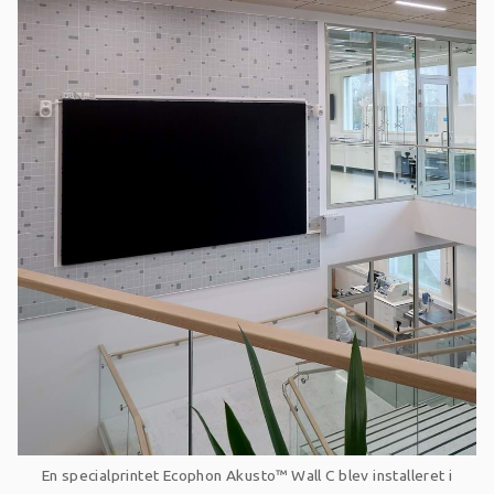
En specialprintet
Ecophon Akusto™ Wall C
blev installeret i