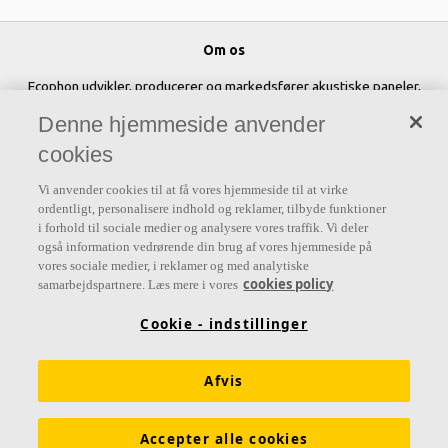
Om os
Ecophon udvikler, producerer og markedsfører akustiske paneler,
baffler og loftsystemer, der bidrager til et godt arbejdsmiljø ved at
Denne hjemmeside anvender
forbedre menneskers velbefindende og effektivitet. Vores løfte "A
cookies
sound effect on people" er rygraden i alt, hvad vi gør.
Vi anvender cookies til at få vores hjemmeside til at virke
Følg os
ordentligt, personalisere indhold og reklamer, tilbyde funktioner
i forhold til sociale medier og analysere vores traffik. Vi deler
også information vedrørende din brug af vores hjemmeside på
vores sociale medier, i reklamer og med analytiske
cookies policy
samarbejdspartnere. Læs mere i vores
Links
Cookie - indstillinger
Diffus ventilation
Akustisk viden
Akustikløsninger
Funktionskrav
Farver og overflader
Afvis
Digitale værktøjer & services
Brochurer
Ecophon prisliste
Accepter alle cookies
Molio bygningsdelbeskrivelser
LCAbyg filer