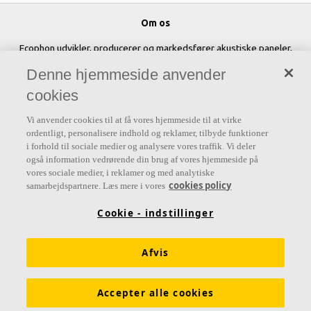
Om os
Ecophon udvikler, producerer og markedsfører akustiske paneler,
baffler og loftsystemer, der bidrager til et godt arbejdsmiljø ved at
Denne hjemmeside anvender
forbedre menneskers velbefindende og effektivitet. Vores løfte "A
cookies
sound effect on people" er rygraden i alt, hvad vi gør.
Vi anvender cookies til at få vores hjemmeside til at virke
Følg os
ordentligt, personalisere indhold og reklamer, tilbyde funktioner
i forhold til sociale medier og analysere vores traffik. Vi deler
også information vedrørende din brug af vores hjemmeside på
vores sociale medier, i reklamer og med analytiske
cookies policy
samarbejdspartnere. Læs mere i vores
Links
Cookie - indstillinger
Diffus ventilation
Akustisk viden
Akustikløsninger
Funktionskrav
Farver og overflader
Afvis
Digitale værktøjer & services
Brochurer
Ecophon prisliste
Accepter alle cookies
Molio bygningsdelbeskrivelser
LCAbyg filer