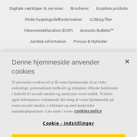
Digitale værktøjer & services
Brochurer
Ecophon prisliste
Molio bygningsdelbeskrivelser
LCAbyg filer
Ydeevnedeklaration (DOP)
Acoustic Bulletin™
Juridisk information
Presse & Nyheder
Kontakt
Denne hjemmeside anvender
Saint-Gobain Ecophon A/S
cookies
Hammerholmen 18E
Vi anvender cookies til at få vores hjemmeside til at virke
ordentligt, personalisere indhold og reklamer, tilbyde funktioner
2650 Hvidovre
i forhold til sociale medier og analysere vores traffik. Vi deler
Danmark
også information vedrørende din brug af vores hjemmeside på
vores sociale medier, i reklamer og med analytiske
Telefon: +45 36 77 09 09
cookies policy
samarbejdspartnere. Læs mere i vores
Cookie - indstillinger