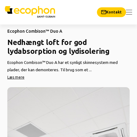
Kontakt
Ecophon Combison™ Duo A
Nedhængt loft for god
lydabsorption og lydisolering
Ecophon Combison™ Duo A har et synligt skinnesystem med
plader, der kan demonteres. Til brug som et ...
Læs mere