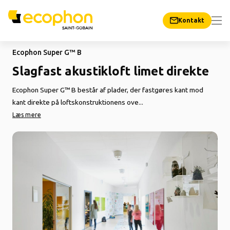
Kontakt
Ecophon Super G™ B
Slagfast akustikloft limet direkte
Ecophon Super G™ B består af plader, der fastgøres kant mod
kant direkte på loftskonstruktionens ove...
Læs mere