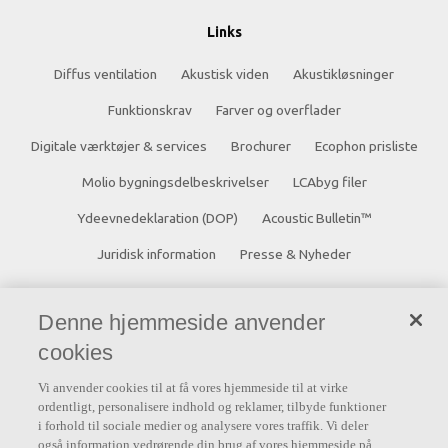
Links
Diffus ventilation
Akustisk viden
Akustikløsninger
Funktionskrav
Farver og overflader
Digitale værktøjer & services
Brochurer
Ecophon prisliste
Molio bygningsdelbeskrivelser
LCAbyg filer
Ydeevnedeklaration (DOP)
Acoustic Bulletin™
Juridisk information
Presse & Nyheder
Kontakt
Denne hjemmeside anvender
Saint-Gobain Ecophon A/S
cookies
Hammerholmen 18E
Vi anvender cookies til at få vores hjemmeside til at virke
ordentligt, personalisere indhold og reklamer, tilbyde funktioner
2650 Hvidovre
i forhold til sociale medier og analysere vores traffik. Vi deler
Danmark
også information vedrørende din brug af vores hjemmeside på