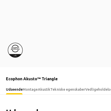
Ecophon Akusto™ Triangle
Udseende
Montage
Akustik
Tekniske egenskaber
Vedligeholdels