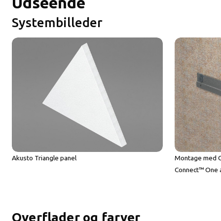
Udseende
Systembilleder
Akusto Triangle panel
Montage med C
Connect™ One a
Overflader og farver