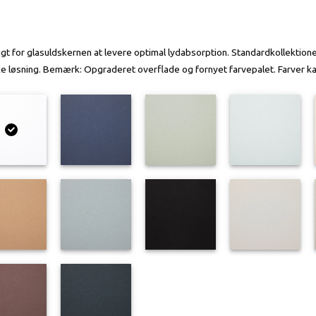
gt for glasuldskernen at levere optimal lydabsorption. Standardkollektion
iske løsning. Bemærk: Opgraderet overflade og fornyet farvepalet. Farver k