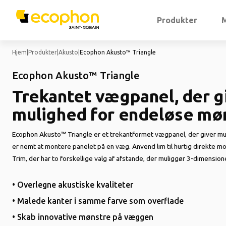
Produkter
Hjem
|
Produkter
|
Akusto
|
Ecophon Akusto™ Triangle
Ecophon Akusto™ Triangle
Trekantet vægpanel, der g
mulighed for endeløse mø
Ecophon Akusto™ Triangle er et trekantformet vægpanel, der giver mu
er nemt at montere panelet på en væg. Anvend lim til hurtig direkte m
Trim, der har to forskellige valg af afstande, der muliggør 3-dimension
• Overlegne akustiske kvaliteter
• Malede kanter i samme farve som overflade
• Skab innovative mønstre på væggen