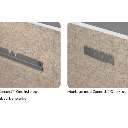
onnect™ One liste og
Montage med Connect™ One krog.
bsorbent-anker.