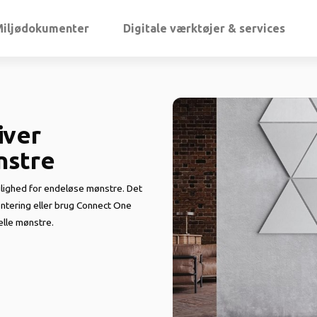
Miljødokumenter
Digitale værktøjer & services
iver
nstre
lighed for endeløse mønstre. Det
ontering eller brug Connect One
elle mønstre.