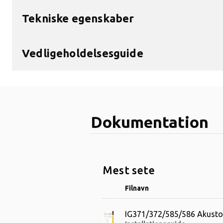
Tekniske egenskaber
Vedligeholdelsesguide
Dokumentation
Mest sete
Filnavn
IG371/372/585/586 Akust