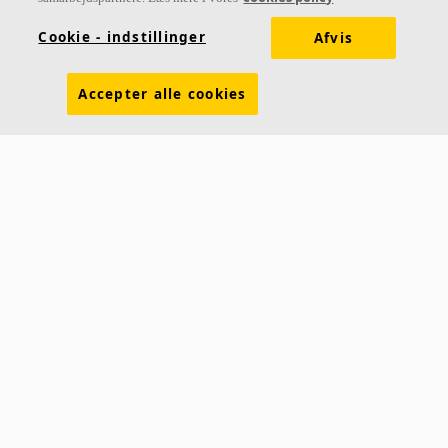
Cookie - indstillinger
Afvis
Accepter alle cookies
Om os
Ecophon udvikler, producerer og markedsfører akustiske paneler,
baffler og loftsystemer, der bidrager til et godt arbejdsmiljø ved at
forbedre menneskers velbefindende og effektivitet. Vores løfte "A
sound effect on people" er rygraden i alt, hvad vi gør.
Følg os