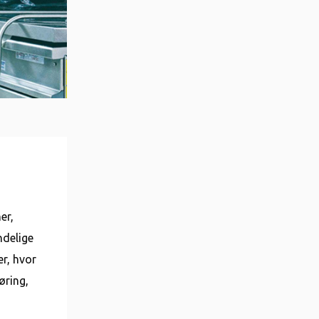
er,
ndelige
er, hvor
øring,