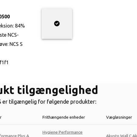
0500
eksion:
84%
te NCS-
øve:
NCS S
f1f1
ukt tilgængelighed
er tilgængelig for følgende produkter:
r
Frithængende enheder
Vægløsninger
Hygiene Performance
formance Plus A
Akusto Wall C A