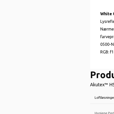
White 
Lysrefl
Nærmes
farvepr
0500-N
RGB:
f1
Prod
Akutex™ HS 
Loftløsninge
Hygiene Per