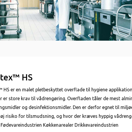
tex™ HS
 HS er en malet pletbeskyttet overflade til hygiene applikation
r er store krav til vådrengøring. Overfladen tåler de mest almi
ngsmidler og desinfektionsmidler. Den er derfor egnet til miljø
høj risiko for tilsmudsning, og hvor der kræves hyppig vådreng
Fødevareindustrien Køkkenarealer Drikkevareindustrien