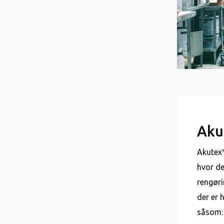
Aku
Akutex™
hvor de
rengøri
der er 
såsom: 