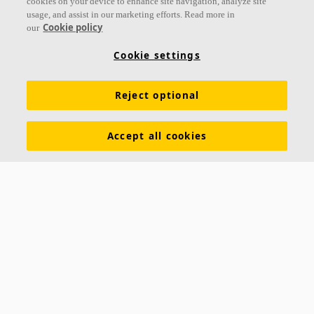
cookies on your device to enhance site navigation, analyze site
usage, and assist in our marketing efforts. Read more in
Links
Cookie policy
our
Conocimiento acústico
Colores y superficies
Cookie settings
Inspiración y Experiencia
Herramientas y servicios
Reject optional
Propiedades funcionales
Glosario
Sostenibilidad
Ventilación Difusa
Descargar catálogos
Accept all cookies
Sección de descargas Sostenibilidad
Declaración de Prestaciones
Información legal
Contacto
Saint-Gobain Ecophon
C/ Príncipe de Vergara, 132 - Planta 8
28002 Madrid (España)
+34 91 770 77 06