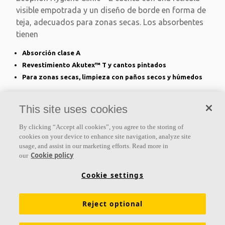
visible empotrada y un diseño de borde en forma de
teja, adecuados para zonas secas. Los absorbentes
tienen
Absorción clase A
Revestimiento Akutex™ T y cantos pintados
Para zonas secas, limpieza con paños secos y húmedos
This site uses cookies
By clicking “Accept all cookies”, you agree to the storing of
cookies on your device to enhance site navigation, analyze site
usage, and assist in our marketing efforts. Read more in
Cookie policy
our
Cookie settings
Ecophon Hygiene Meditec™ E
Reject optional
Ecophon Hygiene Meditec™ E cuenta con una