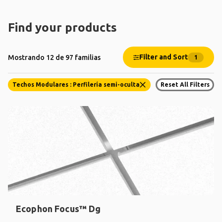
Find your products
Filter and Sort
Mostrando 12 de 97 familias
1
Techos Modulares : Perfilería semi-oculta
Reset All Filters
Ecophon Focus™ Dg