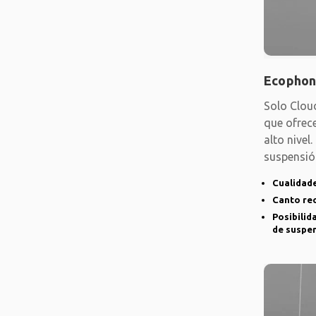
Ecophon
Solo Clou
que ofrec
alto nivel
suspensió
ángulos
Cualidade
Canto rec
Posibilid
de suspe