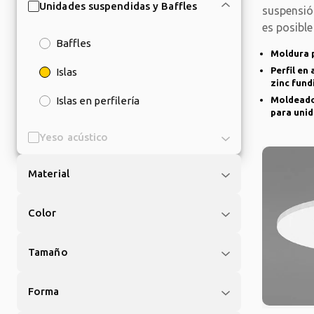
Unidades suspendidas y Baffles
suspensión
es posible
Baffles
Moldura 
Perfil en
Islas
zinc fund
Islas en perfilería
Moldeado 
para uni
Yeso acústico
Material
Color
Tamaño
Forma