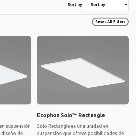
Sort by
Reset All Filters
Ecophon Solo™ Rectangle
 en suspensión
Solo Rectangle es una unidad en
e diseño de
suspensión que ofrece posibilidades de