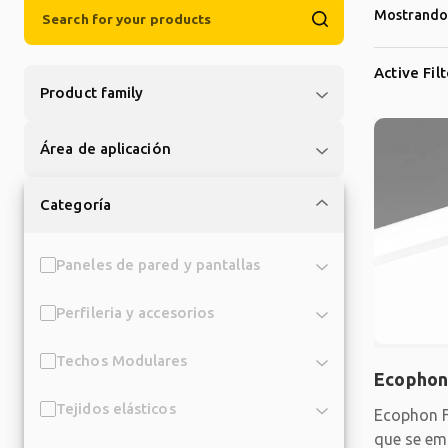
Mostrando 
Active Fil
Product family
Área de aplicación
Categoría
Paneles de pared y pantallas
Perfileria y accesorios
Techos Modulares
Ecophon
Tejidos elásticos
Ecophon F
que se em