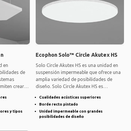
on
Ecophon Solo™ Circle Akutex HS
d en
Solo Circle Akutex HS es una unidad en
bilidades de
suspensión impermeable que ofrece una
istemas
amplia variedad de posibilidades de
rmiten crear
diseño. Solo Circle Akutex HS es
especialmente
ores
Cualidades acústicas superiores
Borde recto pintado
ores y tipos
Unidad impermeable con grandes
posibilidades de diseño