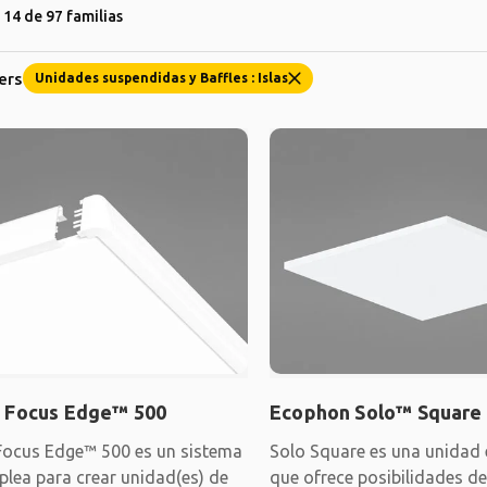
14 de 97 familias
ters
Unidades suspendidas y Baffles : Islas
 Focus Edge™ 500
Ecophon Solo™ Square
ocus Edge™ 500 es un sistema
Solo Square es una unidad
plea para crear unidad(es) de
que ofrece posibilidades d