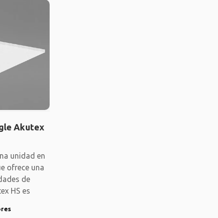
gle Akutex
una unidad en
e ofrece una
idades de
tex HS es
ores