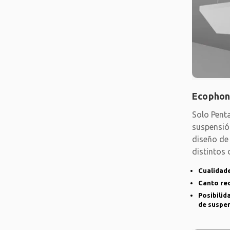
Ecophon
Solo Pent
suspensió
diseño de 
distintos
diversos
Cualidade
Canto rec
Posibilid
de suspe