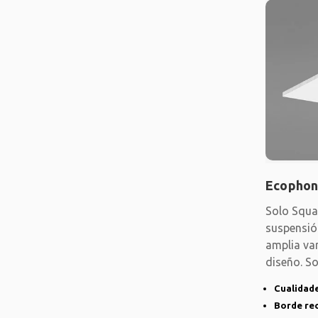
Ecophon
Solo Squa
suspensió
amplia va
diseño. S
especialm
Cualidade
Borde re