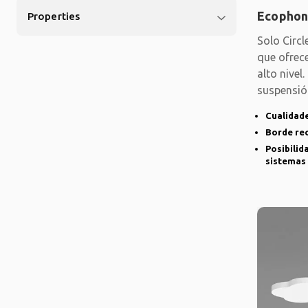
Ecophon
Properties
Solo Circ
que ofrec
alto nivel
suspensió
ángulos
Cualidade
Borde re
Posibilid
sistemas