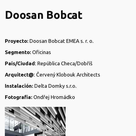
Doosan Bobcat
Proyecto:
Doosan Bobcat EMEA s. r. o.
Segmento:
Oficinas
País/Ciudad
:
República Checa/Dobříš
Arquitect@
:
Červený Klobouk Architects
Instalación:
Delta Domky s.r.o.
Fotografía:
Ondřej Hromádko