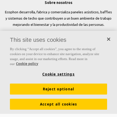
Sobre nosotros
Ecophon desarrolla, fabrica y comercializa paneles acústicos, baffles
y sistemas de techo que contribuyen a un buen ambiente de trabajo
mejorando el bienestar y la productividad de las personas.
Síguenos
This site uses cookies
By clicking “Accept all cookies”, you agree to the storing of
cookies on your device to enhance site navigation, analyze site
usage, and assist in our marketing efforts. Read more in
Links
Cookie policy
our
Conocimiento acústico
Colores y superficies
Cookie settings
Inspiración y Experiencia
Herramientas y servicios
Reject optional
Propiedades funcionales
Glosario
Sostenibilidad
Ventilación Difusa
Descargar catálogos
Accept all cookies
Sección de descargas Sostenibilidad