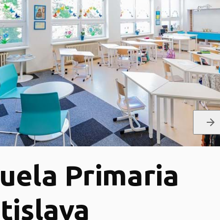
arrow_forward
uela Primaria
tislava