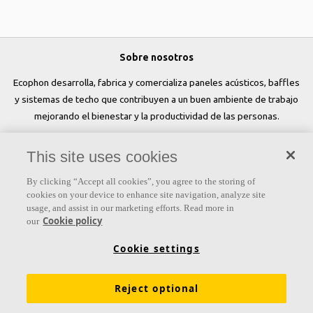
Sobre nosotros
Ecophon desarrolla, fabrica y comercializa paneles acústicos, baffles
y sistemas de techo que contribuyen a un buen ambiente de trabajo
mejorando el bienestar y la productividad de las personas.
Síguenos
This site uses cookies
By clicking “Accept all cookies”, you agree to the storing of
cookies on your device to enhance site navigation, analyze site
usage, and assist in our marketing efforts. Read more in
Links
Cookie policy
our
Conocimiento acústico
Colores y superficies
Cookie settings
Inspiración y Experiencia
Herramientas y servicios
Reject optional
Propiedades funcionales
Glosario
Sostenibilidad