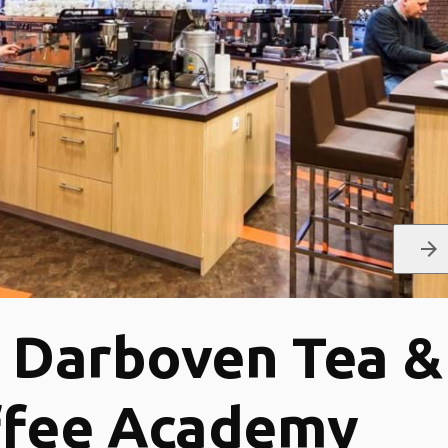
arrow_forward
. Darboven Tea &
ffee Academy