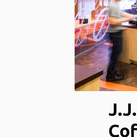
J.J
Co