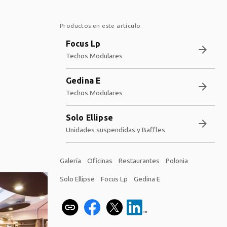
Productos en este artículo:
Focus Lp
arrow_forward
Techos Modulares
Gedina E
arrow_forward
Techos Modulares
Solo Ellipse
arrow_forward
Unidades suspendidas y Baffles
Galería
Oficinas
Restaurantes
Polonia
Solo Ellipse
Focus Lp
Gedina E