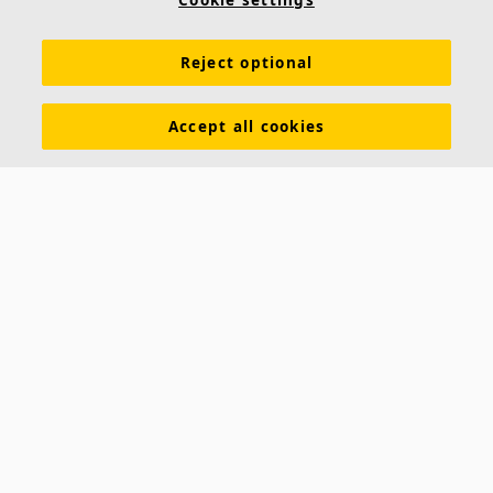
Cookie settings
Inspiración y Experiencia
Herramientas y servicios
Reject optional
Propiedades funcionales
Glosario
Sostenibilidad
Ventilación Difusa
Descargar catálogos
Accept all cookies
Sección de descargas Sostenibilidad
Declaración de Prestaciones
Información legal
Contacto
Saint-Gobain Ecophon
C/ Príncipe de Vergara, 132 - Planta 8
28002 Madrid (España)
+34 91 770 77 06
ecophon.es@saint-gobain.com