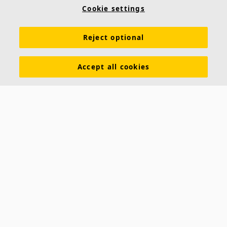
Conocimiento acústico
Colores y superficies
Cookie settings
Inspiración y Experiencia
Herramientas y servicios
Reject optional
Propiedades funcionales
Glosario
Sostenibilidad
Ventilación Difusa
Descargar catálogos
Accept all cookies
Sección de descargas Sostenibilidad
Declaración de Prestaciones
Información legal
Contacto
Saint-Gobain Ecophon
C/ Príncipe de Vergara, 132 - Planta 8
28002 Madrid (España)
+34 91 770 77 06
ecophon.es@saint-gobain.com