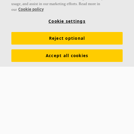
usage, and assist in our marketing efforts. Read more in
Links
Cookie policy
our
Conocimiento acústico
Colores y superficies
Cookie settings
Inspiración y Experiencia
Herramientas y servicios
Reject optional
Propiedades funcionales
Glosario
Sostenibilidad
Ventilación Difusa
Descargar catálogos
Accept all cookies
Sección de descargas Sostenibilidad
Declaración de Prestaciones
Información legal
Contacto
Saint-Gobain Ecophon
C/ Príncipe de Vergara, 132 - Planta 8
28002 Madrid (España)
+34 91 770 77 06