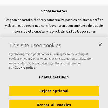
Sobre nosotros
Ecophon desarrolla, fabrica y comercializa paneles acústicos, baffles
y sistemas de techo que contribuyen a un buen ambiente de trabajo
mejorando el bienestar y la productividad de las personas.
Síguenos
This site uses cookies
By clicking “Accept all cookies”, you agree to the storing of
cookies on your device to enhance site navigation, analyze site
usage, and assist in our marketing efforts. Read more in
Links
Cookie policy
our
Conocimiento acústico
Colores y superficies
Cookie settings
Inspiración y Experiencia
Herramientas y servicios
Reject optional
Propiedades funcionales
Glosario
Sostenibilidad
Ventilación Difusa
Descargar catálogos
Accept all cookies