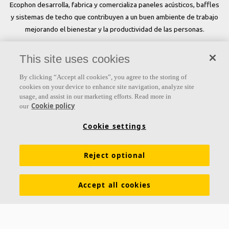
Ecophon desarrolla, fabrica y comercializa paneles acústicos, baffles
y sistemas de techo que contribuyen a un buen ambiente de trabajo
mejorando el bienestar y la productividad de las personas.
Síguenos
This site uses cookies
By clicking “Accept all cookies”, you agree to the storing of
cookies on your device to enhance site navigation, analyze site
usage, and assist in our marketing efforts. Read more in
Links
Cookie policy
our
Conocimiento acústico
Colores y superficies
Cookie settings
Inspiración y Experiencia
Herramientas y servicios
Reject optional
Propiedades funcionales
Glosario
Sostenibilidad
Ventilación Difusa
Descargar catálogos
Accept all cookies
Sección de descargas Sostenibilidad
Declaración de Prestaciones
Información legal