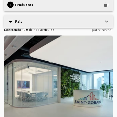
keyboard_arrow_down
delete_sweep
1
Productos
filter_list
keyboard_arrow_down
País
Mostrando 170 de 488 artículos
Quitar filtros