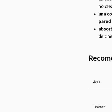
no crea
una co
pared
absor
de cin
Recome
Área
Teatro*