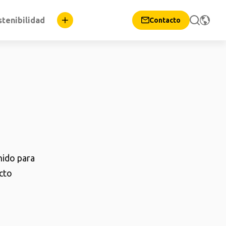
stenibilidad
Contacto
nido para
cto