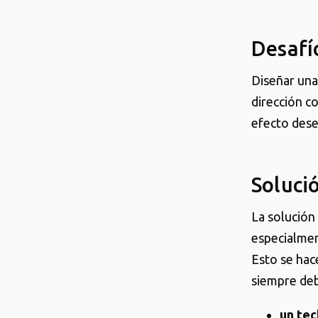
Desafí
Diseñar una 
dirección c
efecto des
Soluci
La solución
especialmen
Esto se hac
siempre deb
un tec