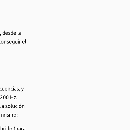
, desde la
conseguir el
cuencias, y
-200 Hz.
La solución
l mismo:
brillo (para