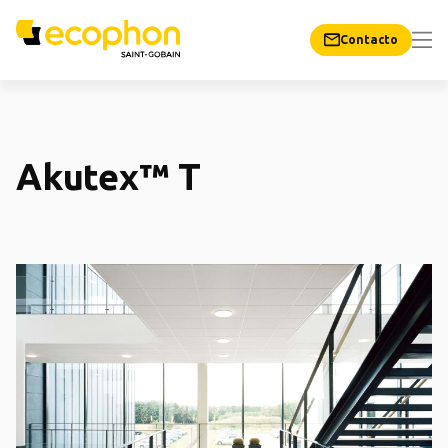
Contacto
Akutex™ T