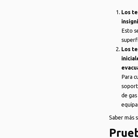
Los te
insign
Esto s
superf
Los te
inicia
evacua
Para c
soport
de gas
equipa
Saber más 
Prueb