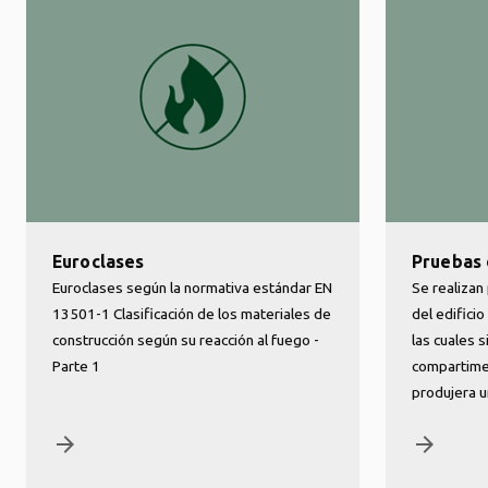
Euroclases
Pruebas 
Euroclases según la normativa estándar EN
Se realiza
13501-1 Clasificación de los materiales de
del edificio
construcción según su reacción al fuego -
las cuales 
Parte 1
compartime
produjera u
arrow_forward
arrow_forward