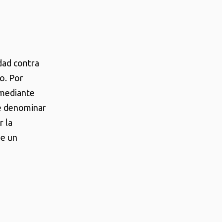
dad contra
o. Por
 mediante
le denominar
r la
de un