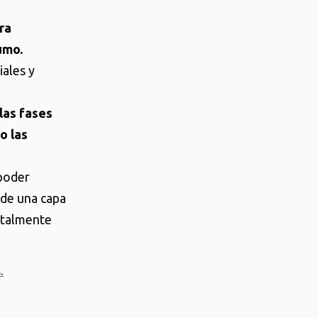
ra
umo.
iales y
las fases
o las
 poder
 de una capa
otalmente
.