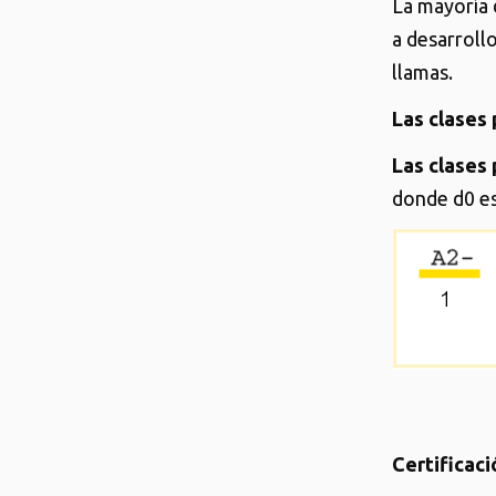
La mayoría d
a desarroll
llamas.
Las clases 
Las clases 
donde d0 es
Certificac