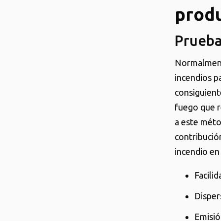
prod
Prueba
Normalment
incendios p
consiguient
fuego que r
a este méto
contribución
incendio en
Facilid
Disper
Emisió