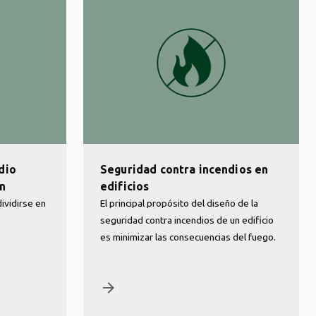
dio
Seguridad contra incendios en
ón
edificios
ividirse en
El principal propósito del diseño de la
seguridad contra incendios de un edificio
es minimizar las consecuencias del fuego.
arrow_forward