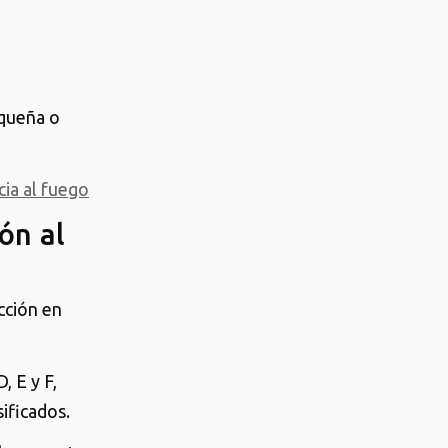
equeña o
cia al fuego
ón al
cción en
D, E y F,
ificados.