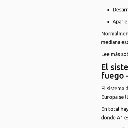
Desarr
Aparie
Normalmente
mediana esc
Lee más sob
El sis
fuego 
El sistema 
Europa se l
En total ha
donde A1 es