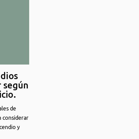
ndios
r según
icio.
ales de
n considerar
ncendio y