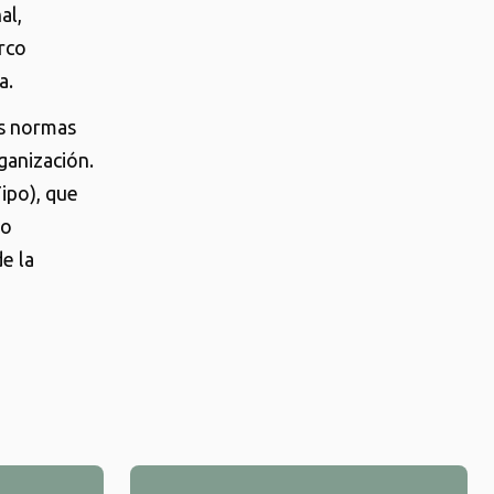
al,
rco
a.
as normas
ganización.
ipo), que
mo
e la