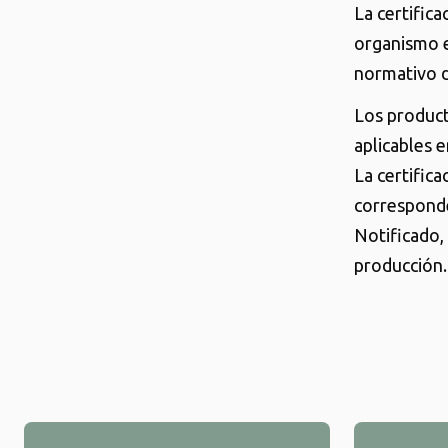
La certific
organismo e
normativo d
Los product
aplicables e
La certific
corresponde
Notificado,
producción.