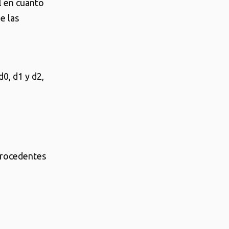
al en cuanto
e las
d0, d1 y d2,
 procedentes