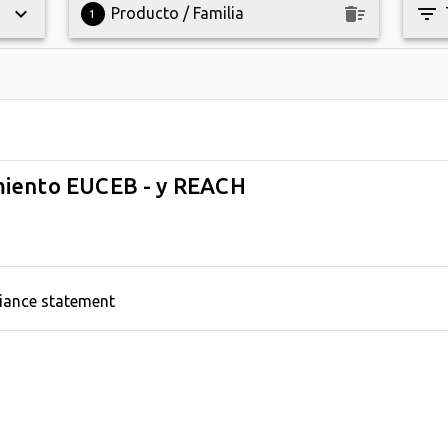
keyboard_arrow_down
keyboard_arrow_down
delete_sweep
filter_list
Producto / Familia
1
miento EUCEB - y REACH
iance statement