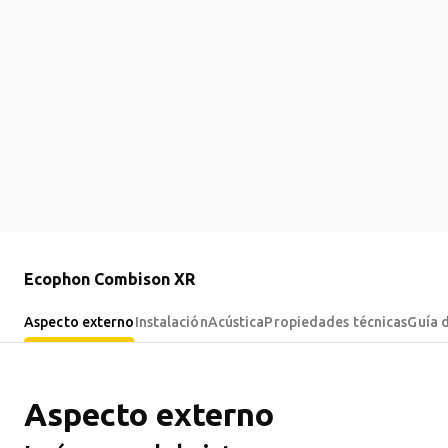
Ecophon Combison XR
Aspecto externo
Instalación
Acústica
Propiedades técnicas
Guía 
Aspecto externo