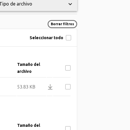
keyboard_arrow_down
Tipo de archivo
Borrar filtros
Seleccionar todo
Tamaño del
archivo
53.83 KB
Tamaño del