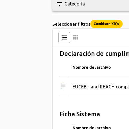
filter_list
Categoría
Seleccionar filtros
Combison XR
Declaración de cumpli
Nombre del archivo
EUCEB - and REACH compl
Ficha Sistema
Nombre del archivo