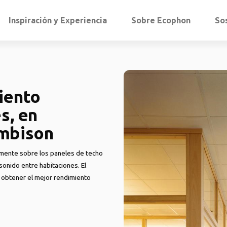
Inspiración y Experiencia
Sobre Ecophon
So
iento
s, en
ombison
mente sobre los paneles de techo
onido entre habitaciones. El
a obtener el mejor rendimiento