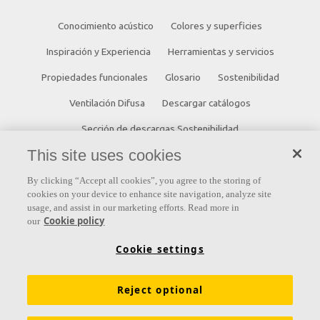
Conocimiento acústico
Colores y superficies
Inspiración y Experiencia
Herramientas y servicios
Propiedades funcionales
Glosario
Sostenibilidad
Ventilación Difusa
Descargar catálogos
Sección de descargas Sostenibilidad
This site uses cookies
Declaración de Prestaciones
Información legal
By clicking “Accept all cookies”, you agree to the storing of
Contacto
cookies on your device to enhance site navigation, analyze site
usage, and assist in our marketing efforts. Read more in
Saint-Gobain Ecophon
Cookie policy
our
C/ Príncipe de Vergara, 132 - Planta 8
Cookie settings
28002 Madrid (España)
Reject optional
+34 91 770 77 06
ecophon.es@saint-gobain.com