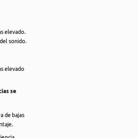
ás elevado.
del sonido.
ás elevado
cias se
a de bajas
ontaje.
iencia