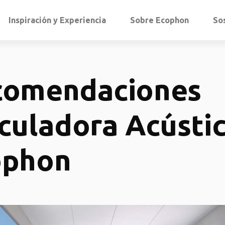
Inspiración y Experiencia
Sobre Ecophon
So
comendaciones
culadora Acústi
ophon