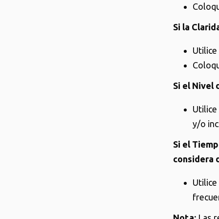
Coloqu
Si la Clari
Utilic
Coloqu
Si el Nive
Utilic
y/o in
Si el Tiem
considera 
Utilic
frecue
Nota:
Las r