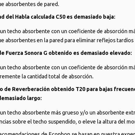
e absorbentes de pared.
dad del Habla calculada C50 es demasiado baja:
e un techo absorbente con un coeficiente de absorción m
e absorbentes en la pared para eliminar reflejos tardíos 
l de Fuerza Sonora G obtenido es demasiado elevado:
e un techo absorbente con un coeficiente de absorción m
cremente la cantidad total de absorción.
po de Reverberación obtenido T20 para bajas frecuen
demasiado largo:
e un techo absorbente más grueso y/o un absorbente extr
ncias sobre el techo suspendido, o eleve la altura del m
ecomendaciones de Ecophon se basan en nuestra exper