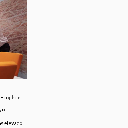
a Ecophon.
go:
ás elevado.