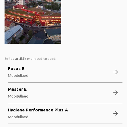
Selles artiklis mainitud tooted:
Focus E
arrow_forward
Moodullaed
Master E
arrow_forward
Moodullaed
Hygiene Performance Plus A
arrow_forward
Moodullaed