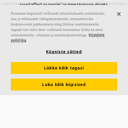
sound effect on people" on meie tegevuse aluseks.
Kasutame küpsiseid veebisaidi nõuetekohaseks toimimiseks,
Jälgi meid
sisu ja reklaamide isikupärastamiseks, sotsiaalmeedia
funktsioonide pakkumiseks ning liikluse analüüsimiseks.
Jagame teie infot meie veebisaidi kasutamise kohta ka meie
Küpsiste
sotsiaalmeedia-, reklaami ja analüüsipartneritega.
poliitika
Lingid
Küpsiste sätted
Teadmised akustikast
Tooted
Inspiratsioon ja teadmiste pank
Tehnilised tingimused
Lükka kõik tagasi
Värvid ja pinnad
Tööriistad ja teenused
Luba kõik küpsised
Toimivusdeklaratsioonid
Ecophonist
Tule tööle!
Jätkusuutlikkus
Juriidiline informatsioon
Brošüürid - lae alla
Sõnastik
Kontaktid