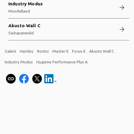
Industry Modus
arrow_forward
Moodullaed
Akusto Wall C
arrow_forward
Seinapaneelid
Galerii
Haridus
Rootsi
Master E
Focus E
Akusto Wall C
Industry Modus
Hygiene Performance Plus A