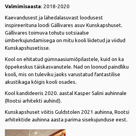
Valmimisaasta
: 2018-2020
Kaevandusest ja lähedalasuvast loodusest
inspireerituna loodi Gällivares asuv Kunskapshuset.
Gällivares toimuva tohutu sotsiaalse
ümberkujundamisega on mitu kooli liidetud ja viidud
Kunskapshusetisse.
Kool on ehitatud gümnaasiumiõpilastele, kuid on ka
õppekeskus täiskasvanutele. Nad on loonud paindliku
kooli, mis on tuleviku jaoks varustatud fantastilise
akustikaga kõigis kooli osades.
Kool kandideeris 2020. aastal Kasper Salini auhinnale
(Rootsi arhitekti auhind).
Kunskapshuset võitis Guldstolen 2021 auhinna, Rootsi
arhitektide auhinna aasta parima sisekujunduse eest.