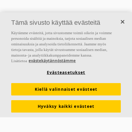
Tämä sivusto käyttää evästeitä
Käytämme evästeitä, jotta sivustomme toimii oikein ja voimme
personoida sisältöä ja mainoksia, tarjota sosiaalisen median
ominaisuuksia ja analysoida tietoliikennettä. Jaamme myös
tietoja tavasta, jolla käytät sivustoamme sosiaalisen median,
mainonta- ja analytiikkakumppaneidemme kanssa.
evästekäytännöstämme
Lisätietoa
Evästeasetukset
Kiellä valinnaiset evästeet
Hyväksy kaikki evästeet
Tietoa meistä
Ecophon kehittää, valmistaa ja markkinoi akustisia alakatto- ja