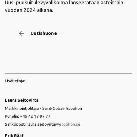
Uusi puukuitulevyvalikoima lanseerataan asteittain
vuoden 2024 aikana.
arrow_backward
Uutishuone
Lisätietoja:
Laura Seitovirta
Markkinointjohtaja - Saint-Gobain Ecophon
Puhelin: +46 42 17 97 77
Sähköposti: laura.seitovirta
@ecophon.se
Erik Rääf