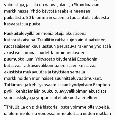
valmistaja, ja sillä on vahva jalansija Skandinavian
markkinassa. Yhtiö käyttää raaka-aineenaan
paikallista, 50 kilometrin säteellä tuotantolaitoksesta
kasvatettua puuta.
Puukuitulevyillä on monia etuja akustisena
kattoratkaisuna. Träullitin ratkaisujen ainutlaatuinen,
ruotsalaiseen kuusilastuun perustuva rakenne yhdistää
akustiset ominaisuudet lämminhenkiseen
puumuotoiluun.
Yritysosto täydentää Ecophonin
kattavaa ratkaisuvalikoimaa edistäen kestävää
akustista mukavuutta ja täyttäen samalla
markkinoiden moninaiset suunnitteluvaatimukset.
Tutkimus- ja kehitysosaamistaan hyödyntäen Ecophon
pyrkii kehittämään puukuitulevyvalikoiman akustista
suorituskykyä ja ympäristötehokkuutta edelleen.
"Träullitilla on pitkä historia, josta voimme olla ylpeitä,
ja olemme iloisia voidessamme aloittaa uuden matkan