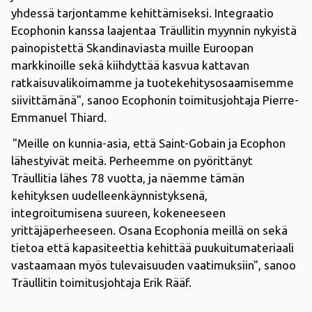
yhdessä tarjontamme kehittämiseksi. Integraatio
Ecophonin kanssa laajentaa Träullitin myynnin nykyistä
painopistettä Skandinaviasta muille Euroopan
markkinoille sekä kiihdyttää kasvua kattavan
ratkaisuvalikoimamme ja tuotekehitysosaamisemme
siivittämänä", sanoo Ecophonin toimitusjohtaja Pierre-
Emmanuel Thiard.
"Meille on kunnia-asia, että Saint-Gobain ja Ecophon
lähestyivät meitä. Perheemme on pyörittänyt
Träullitia lähes 78 vuotta, ja näemme tämän
kehityksen uudelleenkäynnistyksenä,
integroitumisena suureen, kokeneeseen
yrittäjäperheeseen. Osana Ecophonia meillä on sekä
tietoa että kapasiteettia kehittää puukuitumateriaali
vastaamaan myös tulevaisuuden vaatimuksiin", sanoo
Träullitin toimitusjohtaja Erik Rääf.