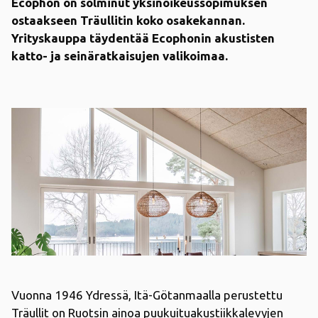
Ecophon on solminut
yksinoikeussopimuksen
ostaakseen
Träullitin
koko
osakekannan
.
Yrityskauppa
täydent
ää
Ecophonin
a
kustisten
katto
- ja
seinäratkaisujen
valikoimaa
.
Vuonna 1946 Ydressä,
Itä-Götanmaalla
perustettu
Träullit on Ruotsin ainoa puukuituakustiikkalevyjen