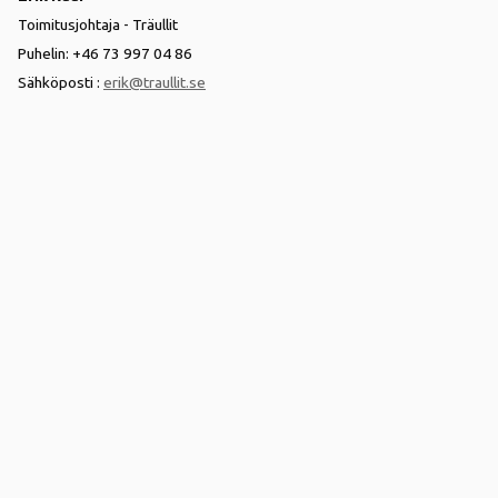
Toimitusjohtaja - Träullit
Puhelin: +46 73 997 04 86
Sähköposti :
erik@traullit.se