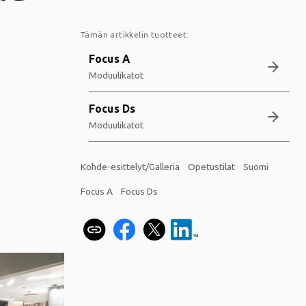
Tämän artikkelin tuotteet:
Focus A
arrow_forward
Moduulikatot
Focus Ds
arrow_forward
Moduulikatot
Kohde-esittelyt/Galleria
Opetustilat
Suomi
Focus A
Focus Ds