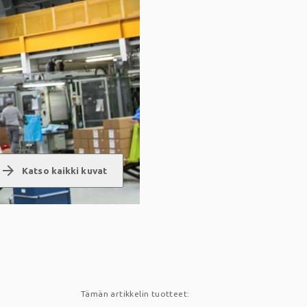
arrow_forward
Katso kaikki kuvat
Tämän artikkelin tuotteet: