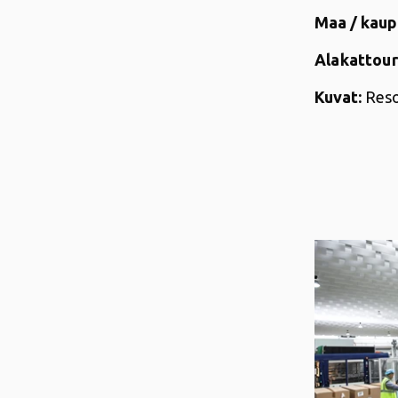
Maa / kaup
Alakattour
Kuvat:
Reso