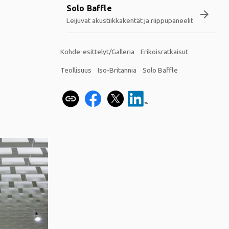
Solo Baffle
arrow_forward
Leijuvat akustiikkakentät ja riippupaneelit
Kohde-esittelyt/Galleria
Erikoisratkaisut
Teollisuus
Iso-Britannia
Solo Baffle